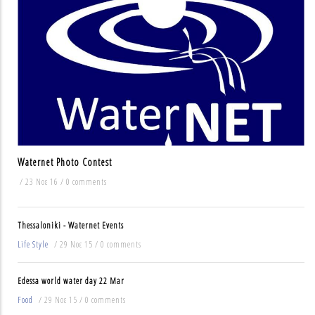
Waternet Photo Contest
/
23 Νοε 16
/
0 comments
Thessaloniki - Waternet Events
Life Style
/
29 Νοε 15
/
0 comments
Edessa world water day 22 Mar
Food
/
29 Νοε 15
/
0 comments