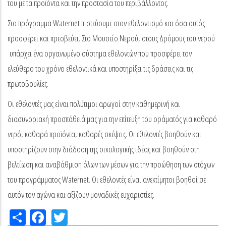
του με τα προϊόντα και την προστασία του περιβάλλοντος.
Στο πρόγραμμα Waternet πιστεύουμε στον εθελοντισμό και όσα αυτός
προσφέρει και πρεσβεύει. Στο Μουσείο Νερού, στους Δρόμους του νερού
υπάρχει ένα οργανωμένο σύστημα εθελοντών που προσφέρει τον
ελεύθερο του χρόνο εθελοντικά και υποστηρίξει τις δράσεις και τις
πρωτοβουλίες.
Οι εθελοντές μας είναι πολύτιμοι αρωγοί στην καθημερινή και
διασυνοριακή προσπάθειά μας για την επίτευξη του οράματός για καθαρό
νερό, καθαρά προϊόντα, καθαρές σκέψεις. Οι εθελοντές βοηθούν και
υποστηρίζουν στην διάδοση της οικολογικής ιδέας και βοηθούν στη
βελτίωση και αναβάθμιση όλων των μέσων για την προώθηση των στόχων
του προγράμματος Waternet. Oι εθελοντές είναι ανεκτίμητοι βοηθοί σε
αυτόν τον αγώνα και αξίζουν μοναδικές ευχαριστίες.
Share
Facebook
Twitter