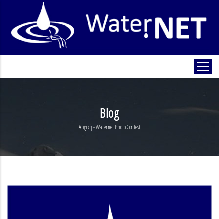
Παράκαμψη
προς
το
κυρίως
περιεχόμενο
Blog
Αρχική
-
Waternet Photo Contest
Breadcrumb