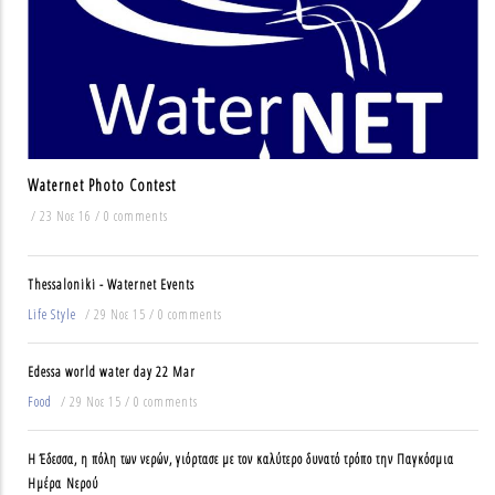
Waternet Photo Contest
/
23 Νοε 16
/
0 comments
Thessaloniki - Waternet Events
Life Style
/
29 Νοε 15
/
0 comments
Edessa world water day 22 Mar
Food
/
29 Νοε 15
/
0 comments
Η Έδεσσα, η πόλη των νερών, γιόρτασε με τον καλύτερο δυνατό τρόπο την Παγκόσμια
Ημέρα Νερού