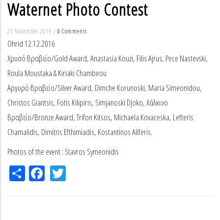
Waternet Photo Contest
23 November 2016
/
0 Comments
Ohrid 12.12.2016
Χρυσό Βραβείο/Gold Award, Anastasia Kouzi, Filis Ajrus, Pece Nastevski,
Roula Moustaka & Kiriaki Chambeou
Αργυρό Βραβείο/Silver Award, Dimche Korunoski, Maria Simeonidou,
Christos Giantsis, Fotis Kilipiris, Simjanoski Djoko, Χάλκινο
Βραβείο/Bronze Award, Trifon Kitsos, Michaela Κovaceska, Lefteris
Chamalidis, Dimitris Efthimiadis, Kostantinos Aliferis.
Photos of the event : Stavros Symeonidis
Share
Facebook
Twitter